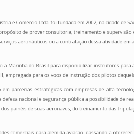
ria e Comércio Ltda. foi fundada em 2002, na cidade de Sã
l propósito de prover consultoria, treinamento e supervisão
serviços aeronáuticos ou a contratação dessa atividade em
o à Marinha do Brasil para disponibilizar instrutores para
III, empregada para os voos de instrução dos pilotos daquela
 em parcerias estratégicas com empresas de alta tecnolog
e defesa nacional e segurança pública a possibilidade de re
o dos painéis de suas aeronaves, do treinamento das tripul
ades comerciais para além da aviação, passando a oferecer